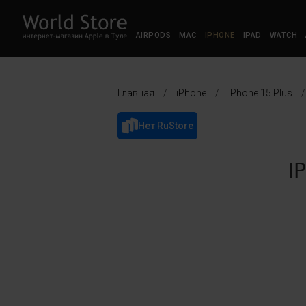
AIRPODS
MAC
IPHONE
IPAD
WATCH
Главная
/
iPhone
/
iPhone 15 Plus
/
Нет RuStore
При заказе 
I
+