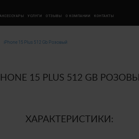
АКСЕССУАРЫ
УСЛУГИ
ОТЗЫВЫ
О КОМПАНИИ
КОНТАКТЫ
iPhone 15 Plus 512 Gb Розовый
уточняйте цены в розничных магазинах
PHONE 15 PLUS 512 GB РОЗОВ
+7 (952) 019-55-55
7 (910) 163-63-20
+7 (950) 910-46-59
ХАРАКТЕРИСТИКИ: