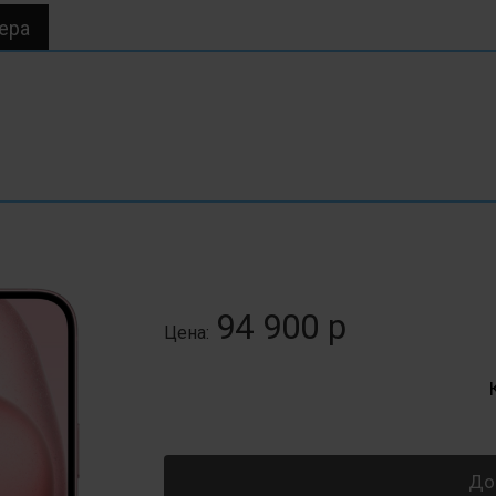
ера
94 900 р
Цена:
До